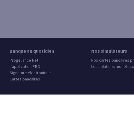
Banque au quotidien
Nos simulateurs
Progéliance Net
Nos cartes bancaires p
L’application PRO
Les solutions monétiqu
Signature électronique
Cartes bancaires
Trouver une agence
Autres sites SG