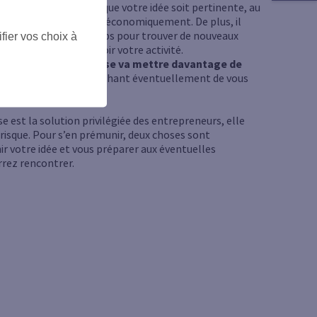
n d'entreprise impose que votre idée soit pertinente, au
 ne se révèle pas viable économiquement. De plus, il
ent davantage de temps pour trouver de nouveaux
fier vos choix à
ersonnel et promouvoir votre activité.
ouvent,
votre entreprise va mettre davantage de
bénéfices
, vous empêchant éventuellement de vous
mier temps.
ise est la solution privilégiée des entrepreneurs, elle
 risque. Pour s’en prémunir, deux choses sont
ir votre idée et vous préparer aux éventuelles
rrez rencontrer.