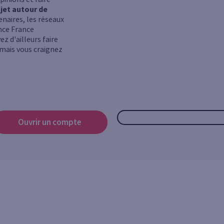
ojet autour de
enaires, les réseaux
ence France
z d'ailleurs faire
jamais vous craignez
Ouvrir un compte