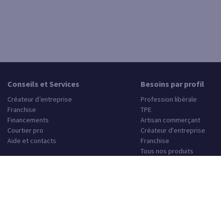
Conseils et Services
Besoins par profil
Créateur d’entreprise
Profession libérale
Franchise
TPE
Financements
Artisan commerçant
Courtier pro
Créateur d'entreprise
Aide et contacts
Franchise
Tous nos produits