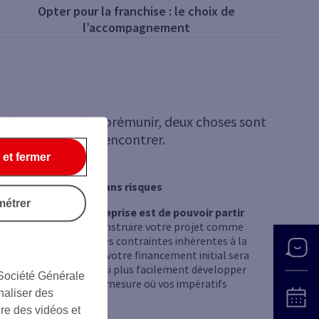
Opter pour la franchise : le choix de
l’accompagnement
ns risque. Pour s’en prémunir, deux choses sont
 que vous pourrez rencontrer.
 et fermer
se : une liberté non sans risques
métrer
de la création d'entreprise est de pouvoir partir
Vous pouvez en effet construire votre projet comme
voir à assumer certaines contraintes inhérentes à la
à la franchise. De plus, votre financement initial sera
tant. Vous pouvez ainsi plus facilement développer
 Société Générale
re progressive, dans la mesure où vos impératifs
naliser des
ont moindres.
ire des vidéos et