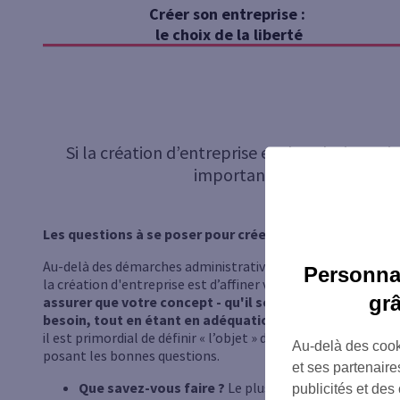
Créer son entreprise :
le choix de la liberté
Si la création d’entreprise est la solution pr
importantes : bien définir v
Les questions à se poser pour créer son entreprise
Au-delà des démarches administratives et du financement, le
Personnal
la création d'entreprise est d’affiner votre idée d’activité. L
gr
assurer que votre concept - qu'il soit novateur ou non 
besoin, tout en étant en adéquation avec vos compét
il est primordial de définir « l’objet » de votre future entrepr
Au-delà des cook
posant les bonnes questions.
et ses partenaire
Que savez-vous faire ?
Le plus important est de tro
publicités et des