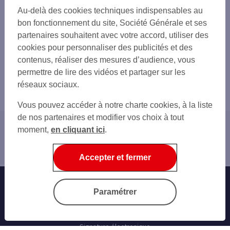
Au-delà des cookies techniques indispensables au
bon fonctionnement du site, Société Générale et ses
partenaires souhaitent avec votre accord, utiliser des
cookies pour personnaliser des publicités et des
contenus, réaliser des mesures d’audience, vous
permettre de lire des vidéos et partager sur les
réseaux sociaux.
Vous pouvez accéder à notre charte cookies, à la liste
de nos partenaires et modifier vos choix à tout
moment,
en cliquant ici
.
Accueil
Aides et contact
Accepter et fermer
Banque au quotidien
Paramétrer
Progéliance Net
L’application PRO
Signature électronique