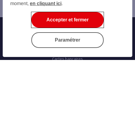
moment,
en cliquant ici
.
Accueil
Accepter et fermer
Banque au quotidien
Progéliance Net
Paramétrer
L’application PRO
Signature électronique
Cartes bancaires
Nos simulateurs
Nos cartes bancaires professionnelles
Les solutions monétiques
Ouvrir un compte
L’offre Jazz Pro
Conseils et Services