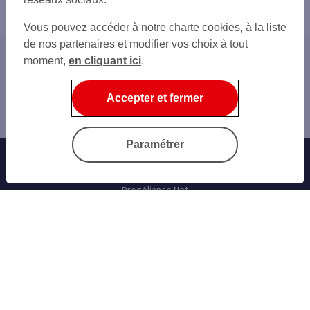
Vous pouvez accéder à notre charte cookies, à la liste
de nos partenaires et modifier vos choix à tout
moment,
en cliquant ici
.
Accueil
Fraude et Sécurité
Accepter et fermer
Gérer sa Carte Business ou sa Carte Affaire
Environnement
Paramétrer
Banque au quotidien
Progéliance Net
L’application PRO
Signature électronique
Cartes bancaires
Nos simulateurs
Nos cartes bancaires professionnelles
Les solutions monétiques