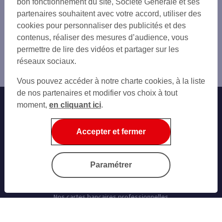
bon fonctionnement du site, Société Générale et ses
partenaires souhaitent avec votre accord, utiliser des
cookies pour personnaliser des publicités et des
contenus, réaliser des mesures d’audience, vous
permettre de lire des vidéos et partager sur les
réseaux sociaux.
Vous pouvez accéder à notre charte cookies, à la liste
de nos partenaires et modifier vos choix à tout
moment,
en cliquant ici
.
Banque au quotidien
Progéliance Net
Accepter et fermer
L’application PRO
Signature électronique
Cartes bancaires
Paramétrer
Nos simulateurs
Nos cartes bancaires professionnelles
Les solutions monétiques