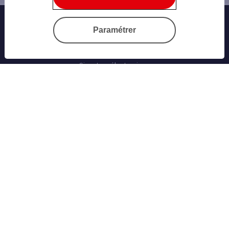
Banque au quotidien
Paramétrer
Progéliance Net
L’application PRO
Signature électronique
Cartes bancaires
Nos simulateurs
Nos cartes bancaires professionnelles
Les solutions monétiques
Ouvrir un compte
L’offre Jazz Pro
Conseils et Services
Créateur d’entreprise
Franchise