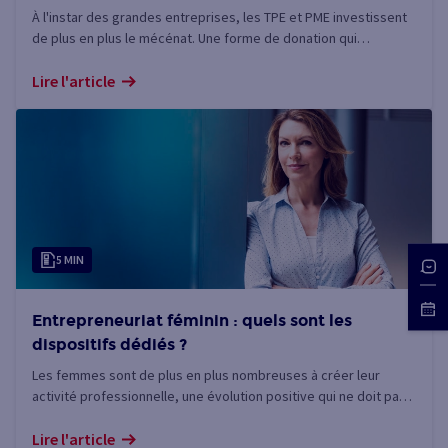
À l'instar des grandes entreprises, les TPE et PME investissent
de plus en plus le mécénat. Une forme de donation qui
comporte de nombreux bénéfices, en termes d'image, de
responsabilité sociale, d'engagement des salariés, d'ancrage
Lire l'article
territorial et de fiscalité.
5 MIN
Entrepreneuriat féminin : quels sont les
dispositifs dédiés ?
Les femmes sont de plus en plus nombreuses à créer leur
activité professionnelle, une évolution positive qui ne doit pas
cacher les obstacles financiers et culturels qu'elles rencontrent
encore aujourd'hui.
Lire l'article