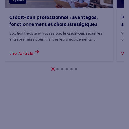
Crédit-bail professionnel : avantages,
Pro
fonctionnement et choix stratégiques
sa 
Solution flexible et accessible, le crédit-bail séduit les
Votr
entrepreneurs pour financer leurs équipements.
couv
Découvrez les atouts fiscaux et opérationnels de cette
forf
alternative au crédit classique qui permet aux
votr
Lire l'article
Voir
professionnels de développer leur activité sans
donc
compromettre leur trésorerie.