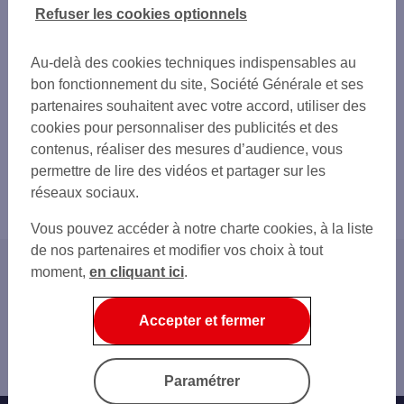
Refuser les cookies optionnels
Au-delà des cookies techniques indispensables au
bon fonctionnement du site, Société Générale et ses
partenaires souhaitent avec votre accord, utiliser des
cookies pour personnaliser des publicités et des
contenus, réaliser des mesures d’audience, vous
permettre de lire des vidéos et partager sur les
réseaux sociaux.
Vous pouvez accéder à notre charte cookies, à la liste
de nos partenaires et modifier vos choix à tout
moment,
en cliquant ici
.
Accueil
Nos Conseils
Accepter et fermer
Entreprise et indépendant
Salarié, commerçant-artisan ou salarié agricole : tout
savoir sur votre retraite de base
Paramétrer