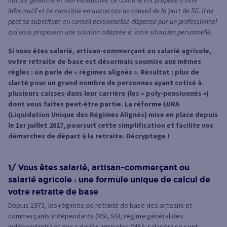
nature générale et non exhaustive. Le contenu est proposé à titre
informatif et ne constitue en aucun cas un conseil de la part de SG. Il ne
peut se substituer au conseil personnalisé dispensé par un professionnel
qui vous proposera une solution adaptée à votre situation personnelle.
Si vous êtes salarié, artisan-commerçant ou salarié agricole,
votre retraite de base est désormais soumise aux mêmes
règles : on parle de « régimes alignés ». Résultat : plus de
clarté pour un grand nombre de personnes ayant cotisé à
plusieurs caisses dans leur carrière (les « poly-pensionnés »)
dont vous faites peut-être partie. La réforme LURA
(Liquidation Unique des Régimes Alignés) mise en place depuis
le 1er juillet 2017, poursuit cette simplification et facilite vos
démarches de départ à la retraite. Décryptage !
1/ Vous êtes salarié, artisan-commerçant ou
salarié agricole : une formule unique de calcul de
votre retraite de base
Depuis 1973, les régimes de retraite de base des artisans et
commerçants indépendants (RSI, SSI, régime général des
indépendants) et des salariés agricoles (MSA-salariés) se sont