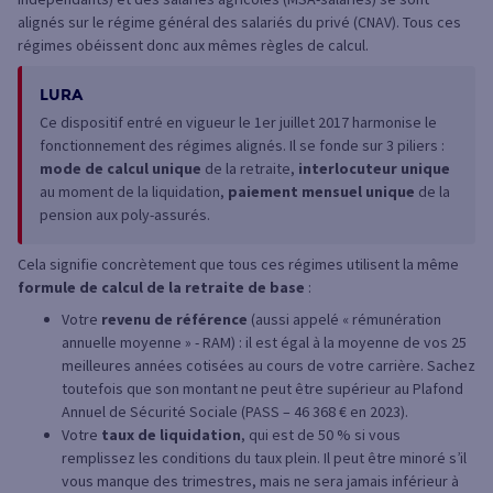
alignés sur le régime général des salariés du privé (CNAV). Tous ces
régimes obéissent donc aux mêmes règles de calcul.
LURA
Ce dispositif entré en vigueur le 1er juillet 2017 harmonise le
fonctionnement des régimes alignés. Il se fonde sur 3 piliers :
mode de calcul unique
de la retraite,
interlocuteur unique
au moment de la liquidation,
paiement mensuel unique
de la
pension aux poly-assurés.
Cela signifie concrètement que tous ces régimes utilisent la même
formule de calcul de la retraite de base
:
Votre
revenu de référence
(aussi appelé « rémunération
annuelle moyenne » - RAM) : il est égal à la moyenne de vos 25
meilleures années cotisées au cours de votre carrière. Sachez
toutefois que son montant ne peut être supérieur au Plafond
Annuel de Sécurité Sociale (PASS – 46 368 € en 2023).
Votre
taux de liquidation
, qui est de 50 % si vous
remplissez les conditions du taux plein. Il peut être minoré s’il
vous manque des trimestres, mais ne sera jamais inférieur à